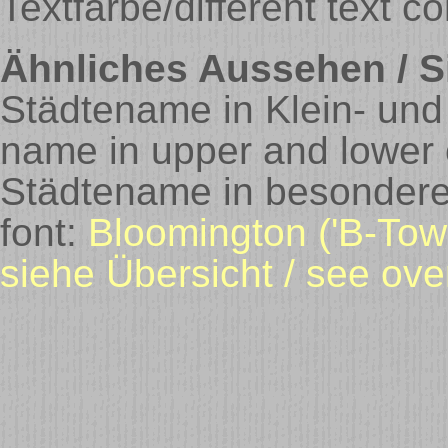
Textfarbe/different text co
Ähnliches Aussehen / Si
Städtename in Klein- und
name in upper and lower c
Städtename in besondere
font:
Bloomington ('B-Tow
siehe Übersicht / see ove