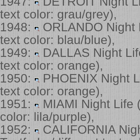
1947:
DETROIT Night L
text color: grau/grey)
,
1948:
ORLANDO Night 
text color: blau/blue)
,
1949:
DALLAS Night Li
text color: orange)
,
1950:
PHOENIX Night L
text color: orange)
,
1951:
MIAMI Night Life
color: lila/purple)
,
1952:
CALIFORNIA Nigh