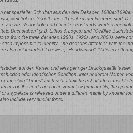
from 2931
 mit spezieller Schriftart aus den drei Dekaden 1980er/1990er/
r, weil frühere Schriftarten oft nicht zu identifizieren sind. D
n in Zazzle, Redbubble und Cavalier Postcards wurden ebenfalls 
altete Buchstaben" (z.B. Lithos & Logos) und "Gefüllte Buchsta
 fonts from the three decades 1980s, 1990s, and 2000s were con
ften impossible to identify. The decades after that, with the indiv
also not included. Likewise, "Handwriting", "Artistic Lettering" 
aben auf den Karten und teils geringer Druckqualität lassen si
schieden oder identischen Schriften unter anderem Namen versc
 kann etwa "Times" auch sehr ähnliche Schriftarten einschließe
letters on the cards and occasional low print quality, the typefa
or a typeface is released under a different name by another found
lso include very similar fonts.