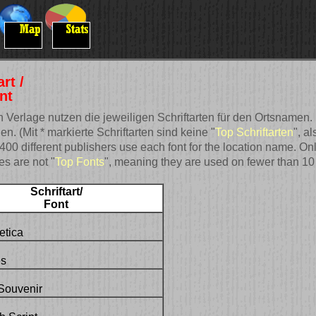
art
/
nt
Verlage nutzen die jeweiligen Schriftarten für den Ortsnamen. Nu
. (Mit * markierte Schriftarten sind keine "
Top Schriftarten
", a
00 different publishers use each font for the location name. Only
es are not "
Top Fonts
", meaning they are used on fewer than 10 c
Schriftart/
Font
etica
s
Souvenir