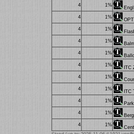
4
1%
Engli
4
1%
OPTI
4
1%
Flas
4
1%
Balm
4
1%
Ballo
4
1%
ITC Z
4
1%
Couri
4
1%
ITC T
4
1%
Park
4
1%
Berge
4
1%
Centu