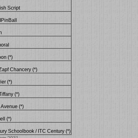
sh Script
PinBall
h
oral
on (*)
apf Chancery (*)
er (*)
iffany (*)
 Avenue (*)
ll (*)
ry Schoolbook / ITC Century (*)