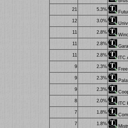
Brush
21
5.3%
Futu
12
3.0%
Univ
11
2.8%
Wind
11
2.8%
Gar
11
2.8%
ITC 
9
2.3%
Frees
9
2.3%
Pala
9
2.3%
Coop
8
2.0%
ITC 
7
1.8%
Comm
7
1.8%
Mistr