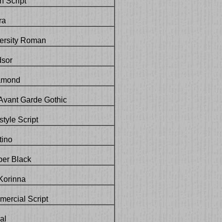
 Script
ra
ersity Roman
sor
amond
Avant Garde Gothic
tyle Script
tino
er Black
Korinna
ercial Script
al