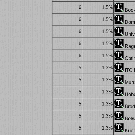
6
1.5%
Boo
6
1.5%
Dom 
6
1.5%
Univ
6
1.5%
Rag
6
1.5%
Optim
5
1.3%
ITC 
5
1.3%
Murra
5
1.3%
Hob
5
1.3%
Brod
5
1.3%
Belw
5
1.3%
Kuens