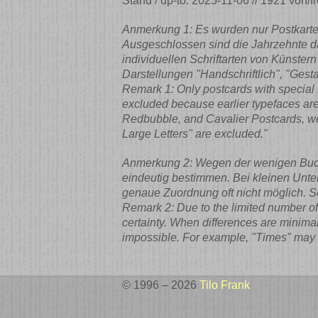
Stand / up-to: 2025-11-06 // 1921 von/
Anmerkung 1: Es wurden nur Postkarten
Ausgeschlossen sind die Jahrzehnte davo
individuellen Schriftarten von Künster
Darstellungen "Handschriftlich", "Gest
Remark 1: Only postcards with special
excluded because earlier typefaces are o
Redbubble, and Cavalier Postcards, were 
Large Letters" are excluded."
Anmerkung 2: Wegen der wenigen Buchst
eindeutig bestimmen. Bei kleinen Unter
genaue Zuordnung oft nicht möglich. So
Remark 2: Due to the limited number of 
certainty. When differences are minimal 
impossible. For example, "Times" may a
© 1996 – 2026
Tilo Frank