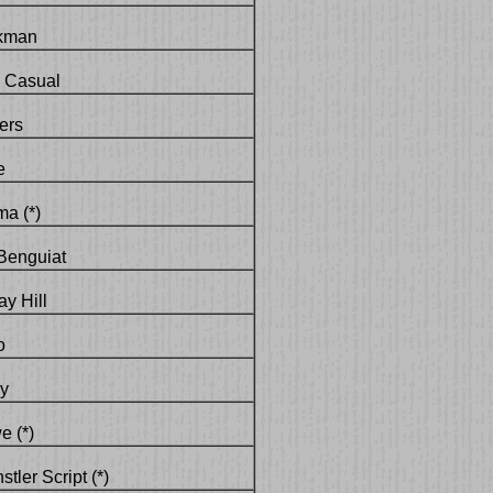
kman
Casual
ers
e
a (*)
Benguiat
y Hill
o
y
e (*)
tler Script (*)