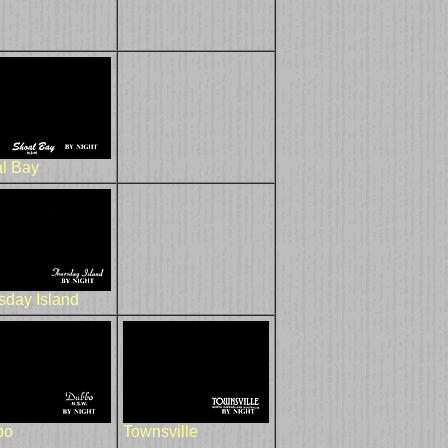
l Bay
sday Island
bo
Townsville