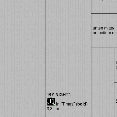
unten mitte/
on bottom mi
"
BY NIGHT
":
in "Times" (
bold
)
3,3 cm