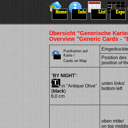
Übersicht "Generische Karte
Overview "Generic Cards - "
Eingedruckte 
Postkarten auf
Karte /
Position des 
Cards on Map
position of th
"
BY NIGHT
":
unten links/
in "Antique Olive"
bottom left
(
black
)
6,0 cm
oben mitte/
on top middl