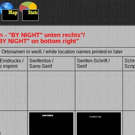
n - "BY NIGHT" unten rechts"/
BY NIGHT" on bottom right"
Ortsnamen in weiß / white location names printed-in later
Eindrucks /
Serifenlos /
Serifen-Schrift /
Schre
e imprint
Sans-Serif
Serif
Scrip
e