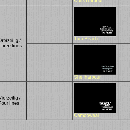
Coffs Harbour
Tura Beach
Dreizeilig /
Three lines
Shellharbour
Vierzeilig /
Four lines
Camooweal