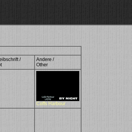
ibschrift /
Andere /
t
Other
Coffs Harbour