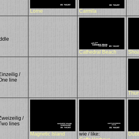
Lorne
Carmila
ddle
Cathedral Beach
Shoa
Einzeilig /
One line
Thur
Zweizeilig /
Two lines
Magnetic Island
wie / like:
Dub