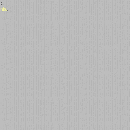
:
inia
,