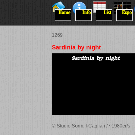
1269
Sardinia by night
© Studio Sorm, I-Cagliari / ~1980er/s