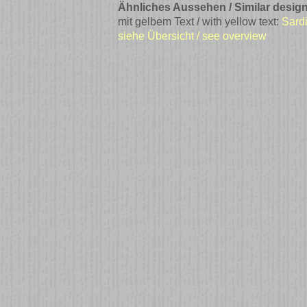
Ähnliches Aussehen / Similar design
mit gelbem Text / with yellow text:
Sard
siehe Übersicht / see overview