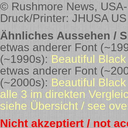
© Rushmore News, USA-R
Druck/Printer: JHUSA US
Ähnliches Aussehen / Si
etwas anderer Font (~1990er
(~1990s):
Beautiful Black 
etwas anderer Font (~2000er
(~2000s):
Beautiful Black 
alle 3 im direkten Vergleic
siehe Übersicht / see ove
Nicht akzeptiert / not a