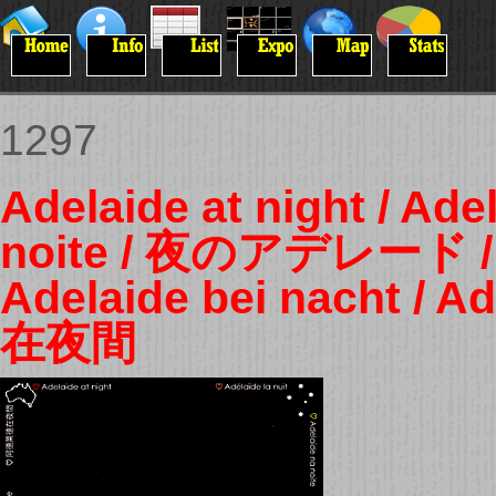
1297
Adelaide at night / Adel
noite / 夜のアデレード / Ad
Adelaide bei nacht / 
在夜間