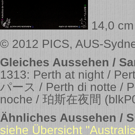
14,0 cm
© 2012 PICS, AUS-Sydne
Gleiches Aussehen / Sa
1313: Perth at night / Per
パース / Perth di notte / Pe
noche / 珀斯在夜間
(blkP
Ähnliches Aussehen / Si
siehe Übersicht "Australi