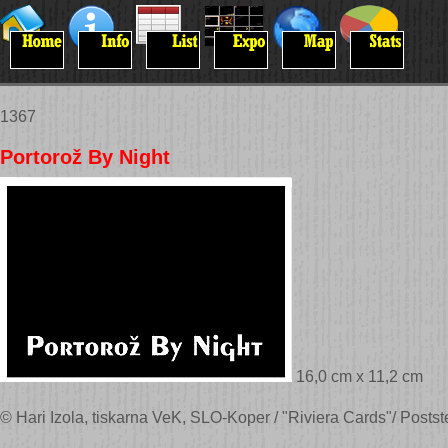
1367
Portorož By Night
16,0 cm x 11,2 cm
© Hari Izola, tiskarna VeK, SLO-Koper / "Riviera Cards"/ Post