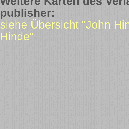
Weitere Karten des Verl
publisher:
siehe Übersicht "John Hi
Hinde"