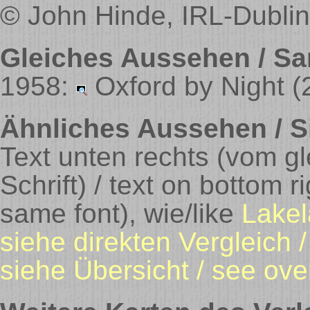
© John Hinde, IRL-Dublin
Gleiches Aussehen / Sa
1958:
Oxford by Night
(
Ähnliches Aussehen / Si
Text unten rechts (vom gl
Schrift) / text on bottom 
same font), wie/like
Lake
siehe direkten Vergleich 
siehe Übersicht / see ove