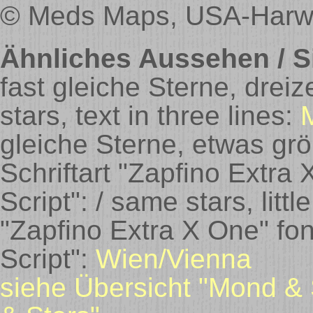
© Meds Maps, USA-Harwi
Ähnliches Aussehen / Si
fast gleiche Sterne, dreiz
stars, text in three lines:
gleiche Sterne, etwas gr
Schriftart "Zapfino Extra 
Script": / same stars, litt
"Zapfino Extra X One" fon
Script":
Wien/Vienna
siehe Übersicht "Mond & 