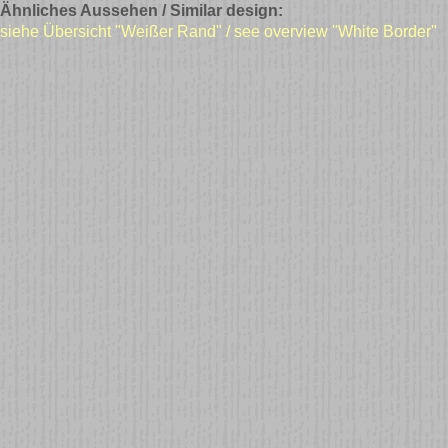
Ähnliches Aussehen / Similar design:
siehe Übersicht "Weißer Rand" / see overview "White Border"