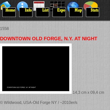
1558
DOWNTOWN OLD FORGE, N.Y. AT NIGHT
14,3 cm x 09,4 cm
© Wildwood, USA-Old Forge NY / ~2010er/s