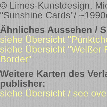
© Limes-Kunstdesign, Mic
"Sunshine Cards"/ ~1990
Ähnliches Aussehen / Si
siehe Übersicht "Pünktch
siehe Übersicht "Weißer 
Border"
Weitere Karten des Verl
publisher:
siehe Übersicht / see ov