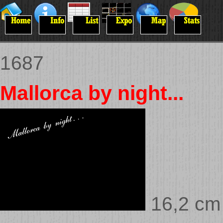
1687
Mallorca by night...
16,2 cm 