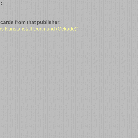
:
 cards from that publisher:
ers Kunstanstalt Dortmund (Cekade)"