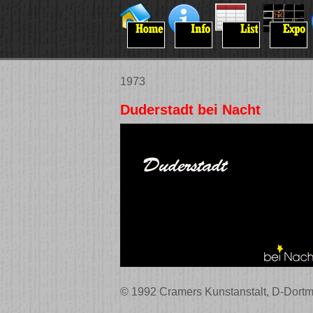
1973
Duderstadt bei Nacht
© 1992 Cramers Kunstanstalt, D-Dortm