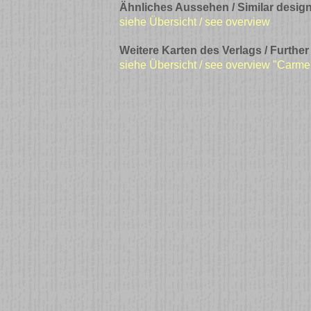
Ähnliches Aussehen / Similar design
siehe Übersicht / see overview
Weitere Karten des Verlags / Further
siehe Übersicht / see overview "Carm