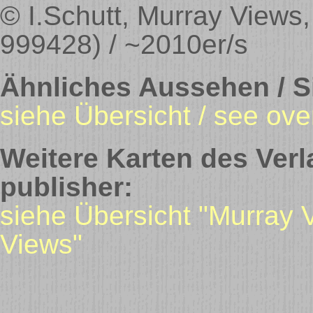
© I.Schutt, Murray View
999428) / ~2010er/s
Ähnliches Aussehen / Si
siehe Übersicht / see ove
Weitere Karten des Verl
publisher:
siehe Übersicht "Murray 
Views"