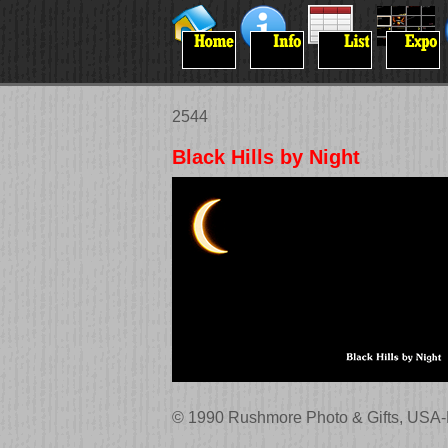
2544
Black Hills by Night
© 1990 Rushmore Photo & Gifts, USA-R