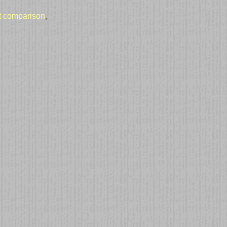
ct comparison
,