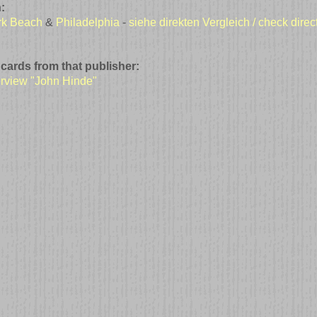
:
rk Beach
&
Philadelphia
-
siehe direkten Vergleich / check dire
 cards from that publisher:
erview "John Hinde"