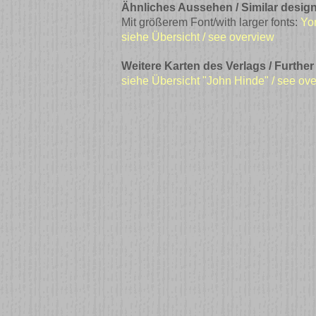
Ähnliches Aussehen / Similar design
Mit größerem Font/with larger fonts:
Yo
siehe Übersicht / see overview
Weitere Karten des Verlags / Further
siehe Übersicht "John Hinde" / see ov