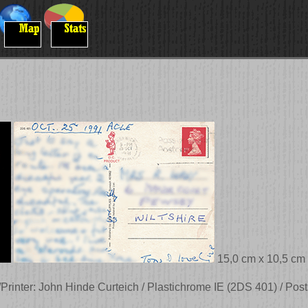
15,0 cm x 10,5 cm
Printer: John Hinde Curteich / Plastichrome IE (2DS 401) / Po