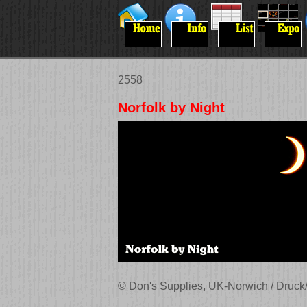
2558
Norfolk by Night
© Don's Supplies, UK-Norwich / Druck/