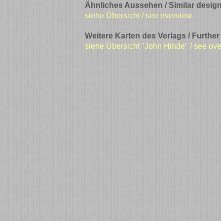
Ähnliches Aussehen / Similar design
siehe Übersicht / see overview
Weitere Karten des Verlags / Further
siehe Übersicht "John Hinde" / see ov