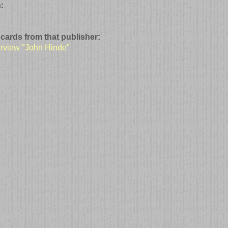
:
 cards from that publisher:
erview "John Hinde"