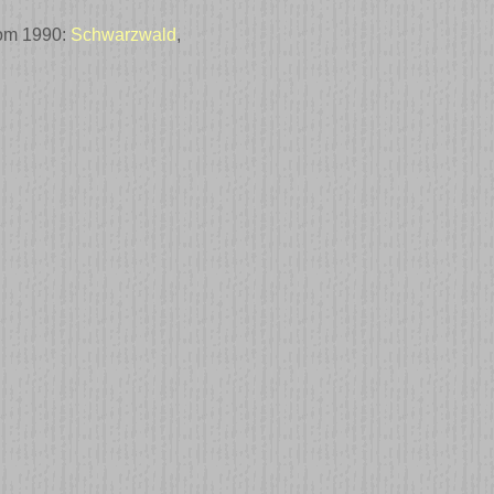
from 1990:
Schwarzwald
,