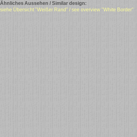
Ähnliches Aussehen / Similar design:
siehe Übersicht "Weißer Rand" / see overview "White Border"