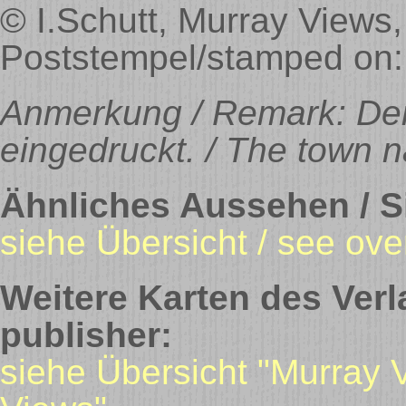
© I.Schutt, Murray Views
Poststempel/stamped on:
Anmerkung / Remark: Der
eingedruckt. / The town na
Ähnliches Aussehen / Si
siehe Übersicht / see ove
Weitere Karten des Verl
publisher:
siehe Übersicht "Murray 