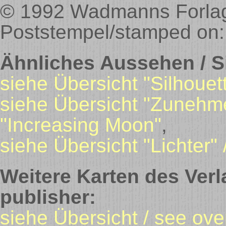
© 1992 Wadmanns Forlag,
Poststempel/stamped on:
Ähnliches Aussehen / Si
siehe Übersicht "Silhouet
siehe Übersicht "Zunehm
"Increasing Moon"
,
siehe Übersicht "Lichter" 
Weitere Karten des Verl
publisher:
siehe Übersicht / see o