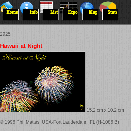
2925
Hawaii at Night
15,2 cm x 10,2 cm
© 1996 Phil Mattes, USA-Fort Lauderdale , FL (H-1086 B)