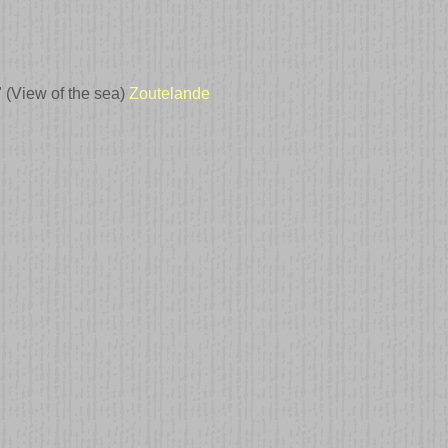
e" (View of the sea)
Zoutelande