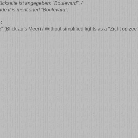
ckseite ist angegeben: "Boulevard". /
de it is mentioned "Boulevard".
:
e" (Blick aufs Meer) / Without simplified lights as a "Zicht op ze