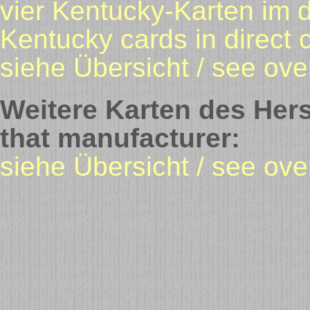
vier Kentucky-Karten im d
Kentucky cards in direct
siehe Übersicht / see ove
Weitere Karten des Hers
that manufacturer:
siehe Übersicht / see ov