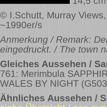
14,5 cm
© I.Schutt, Murray Views
~1990er/s
Anmerkung / Remark: Der
eingedruckt. / The town na
Gleiches Aussehen / S
761: Merimbula SAPPH
WALES BY NIGHT
(G503
Ähnliches Aussehen / Si