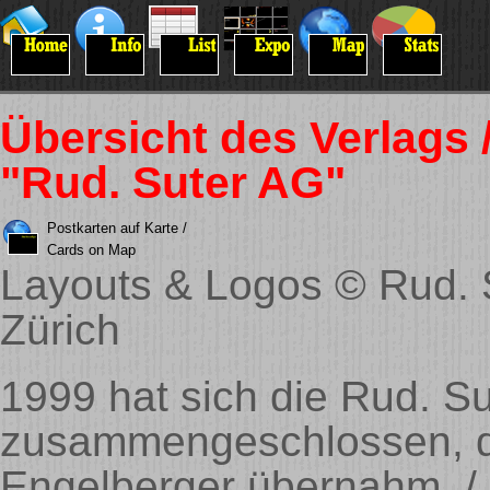
Übersicht des Verlags 
"Rud. Suter AG"
Postkarten auf Karte /
Cards on Map
Layouts & Logos © Rud. 
Zürich
1999 hat sich die Rud. S
zusammengeschlossen, d
Engelberger übernahm. / 