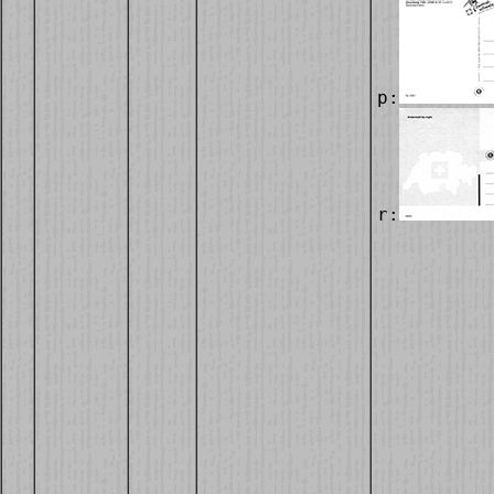
p:
r: