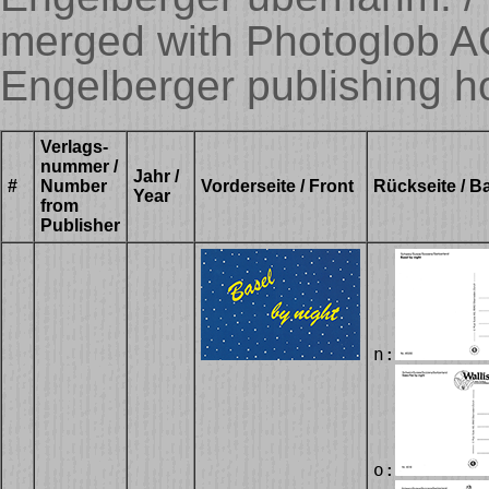
merged with Photoglob AG
Engelberger publishing h
Verlags-
nummer /
Jahr /
#
Number
Vorderseite / Front
Rückseite / B
Year
from
Publisher
n:
o: