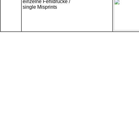
einzelne Fehldrucke /
single Misprints