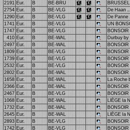
2191
Eur.
B
BE-BRU
BRUSSEL
2754
Eur.
B
BE-VLG
De Haan ..
1290
Eur.
B
BE-VLG
De Panne .
1741
Eur.
B
BE-VLG
UN BONSO
1747
Eur.
B
BE-VLG
BONSOIR 
410
Eur.
B
BE-WAL
Durbuy by 
2497
Eur.
B
BE-WAL
BONSOIR
1809
Eur.
B
BE-VLG
BONSOIR 
1739
Eur.
B
BE-VLG
BONSOIR 
2532
Eur.
B
BE-VLG
BONSOIR 
2802
Eur.
B
BE-WAL
BONSOIR
1658
Eur.
B
BE-WAL
La Roche b
2366
Eur.
B
BE-WAL
BONSOIR 
2467
Eur.
B
BE-VLG
BONSOIR 
1068
Eur.
B
BE-WAL
LIÈGE la 
1732
Eur.
B
BE-WAL
BONSOIR 
2645
Eur.
B
BE-WAL
LIÈGE la 
2893
Eur.
B
BE-VLG
BONSOIR 
1742
Eur.
B
BE-VLG
BONSOIR