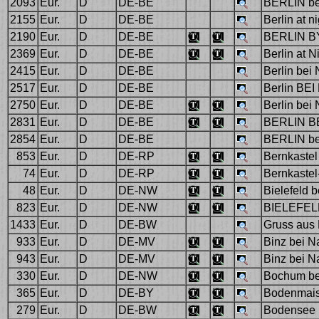
2093
Eur.
D
DE-BE
BERLIN be
2155
Eur.
D
DE-BE
Berlin at n
2190
Eur.
D
DE-BE
BERLIN B
2369
Eur.
D
DE-BE
Berlin at N
2415
Eur.
D
DE-BE
Berlin bei 
2517
Eur.
D
DE-BE
Berlin BE
2750
Eur.
D
DE-BE
Berlin bei
2831
Eur.
D
DE-BE
BERLIN B
2854
Eur.
D
DE-BE
BERLIN be
853
Eur.
D
DE-RP
Bernkastel 
74
Eur.
D
DE-RP
Bernkastel
48
Eur.
D
DE-NW
Bielefeld be
823
Eur.
D
DE-NW
BIELEFELD
1433
Eur.
D
DE-BW
Gruss aus 
933
Eur.
D
DE-MV
Binz bei N
943
Eur.
D
DE-MV
Binz bei N
330
Eur.
D
DE-NW
Bochum be
365
Eur.
D
DE-BY
Bodenmais
279
Eur.
D
DE-BW
Bodensee 