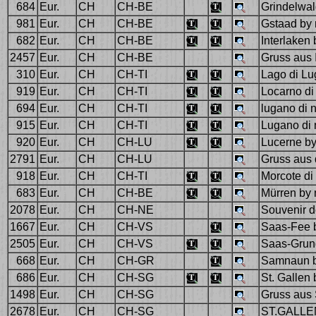
684
Eur.
CH
CH-BE
Grindelwal
981
Eur.
CH
CH-BE
Gstaad by 
682
Eur.
CH
CH-BE
Interlaken 
2457
Eur.
CH
CH-BE
Gruss aus 
310
Eur.
CH
CH-TI
Lago di Lu
919
Eur.
CH
CH-TI
Locarno di
694
Eur.
CH
CH-TI
lugano di n
915
Eur.
CH
CH-TI
Lugano di 
920
Eur.
CH
CH-LU
Lucerne by
2791
Eur.
CH
CH-LU
Gruss aus 
918
Eur.
CH
CH-TI
Morcote di 
683
Eur.
CH
CH-BE
Mürren by 
2078
Eur.
CH
CH-NE
Souvenir d
1667
Eur.
CH
CH-VS
Saas-Fee b
2505
Eur.
CH
CH-VS
Saas-Grund
668
Eur.
CH
CH-GR
Samnaun b
686
Eur.
CH
CH-SG
St. Gallen 
1498
Eur.
CH
CH-SG
Gruss aus 
2678
Eur.
CH
CH-SG
ST.GALLE