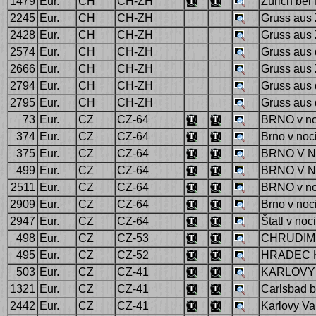
1479
Eur.
CH
CH-ZH
Zürich bei
2245
Eur.
CH
CH-ZH
Gruss aus 
2428
Eur.
CH
CH-ZH
Gruss aus 
2574
Eur.
CH
CH-ZH
Gruss aus 
2666
Eur.
CH
CH-ZH
Gruss aus
2794
Eur.
CH
CH-ZH
Gruss aus 
2795
Eur.
CH
CH-ZH
Gruss aus 
73
Eur.
CZ
CZ-64
BRNO v no
374
Eur.
CZ
CZ-64
Brno v noc
375
Eur.
CZ
CZ-64
BRNO V N
499
Eur.
CZ
CZ-64
BRNO V N
2511
Eur.
CZ
CZ-64
BRNO v no
2909
Eur.
CZ
CZ-64
Brno v noc
2947
Eur.
CZ
CZ-64
Štatl v noci
498
Eur.
CZ
CZ-53
CHRUDIM 
495
Eur.
CZ
CZ-52
HRADEC 
503
Eur.
CZ
CZ-41
KARLOVY 
1321
Eur.
CZ
CZ-41
Carlsbad b
2442
Eur.
CZ
CZ-41
Karlovy Va