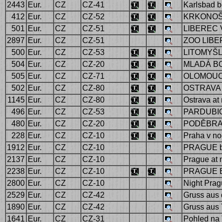
2443
Eur.
CZ
CZ-41
Karlsbad b
412
Eur.
CZ
CZ-52
KRKONOŠ
501
Eur.
CZ
CZ-51
LIBEREC 
2897
Eur.
CZ
CZ-51
ZOO LIBER
500
Eur.
CZ
CZ-53
LITOMYŠL
504
Eur.
CZ
CZ-20
MLADÁ BO
505
Eur.
CZ
CZ-71
OLOMOUC
502
Eur.
CZ
CZ-80
OSTRAVA 
1145
Eur.
CZ
CZ-80
Ostrava at 
496
Eur.
CZ
CZ-53
PARDUBIC
480
Eur.
CZ
CZ-20
PODĚBRA
228
Eur.
CZ
CZ-10
Praha v no
1912
Eur.
CZ
CZ-10
PRAGUE by
2137
Eur.
CZ
CZ-10
Prague at 
2238
Eur.
CZ
CZ-10
PRAGUE 
2800
Eur.
CZ
CZ-10
Night Pra
2529
Eur.
CZ
CZ-42
Gruss aus 
1890
Eur.
CZ
CZ-42
Gruss aus 
1641
Eur.
CZ
CZ-31
Pohled na 