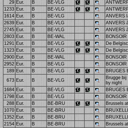
29
Eur.
B
BE-VLG
ANTWERP
1233
Eur.
B
BE-VLG
ANTWERP
1614
Eur.
B
BE-VLG
ANVERS l
2639
Eur.
B
BE-VLG
ANVERS à
2745
Eur.
B
BE-VLG
ANVERS à
2803
Eur.
B
BE-WAL
BONSOIR 
1291
Eur.
B
BE-VLG
De Belgisch
1323
Eur.
B
BE-VLG
De Belgisc
2900
Eur.
B
BE-WAL
BONSOIR d
2952
Eur.
B
BE-VLG
BONSOIR
189
Eur.
B
BE-VLG
BRUGES 
Brugge bij 
673
Eur.
B
BE-VLG
by night
1684
Eur.
B
BE-VLG
BRUGES 
1798
Eur.
B
BE-VLG
BONSOIR 
288
Eur.
B
BE-BRU
Brussels a
1070
Eur.
B
BE-BRU
BRUXELLE
1352
Eur.
B
BE-BRU
BRUXELLE
2154
Eur.
B
BE-BRU
Brussels at