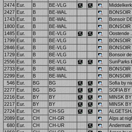
2474
Eur.
B
BE-VLG
Middelkerke
2427
Eur.
B
BE-WAL
BONSOIR 
1743
Eur.
B
BE-WAL
Bonsoir 
1800
Eur.
B
BE-WAL
BONSOIR
1485
Eur.
B
BE-VLG
Oostende ..
1799
Eur.
B
BE-VLG
BONSOIR
2846
Eur.
B
BE-VLG
BONSOIR
1729
Eur.
B
BE-VLG
Bonsoir d
2556
Eur.
B
BE-VLG
SunParks b
2733
Eur.
B
BE-WAL
BONSOIR
2299
Eur.
B
BE-WAL
BONSOIR 
546
Eur.
BG
BG
Sofia by ni
2277
Eur.
BG
BG
SOFIA BY
2216
Eur.
BY
BY
MINSK BY
2217
Eur.
BY
BY
MINSK BY
2724
Eur.
CH
CH-SG
ALGETSH
2089
Eur.
CH
CH-GR
Alps at nig
680
Eur.
CH
CH-UR
Andermatt 