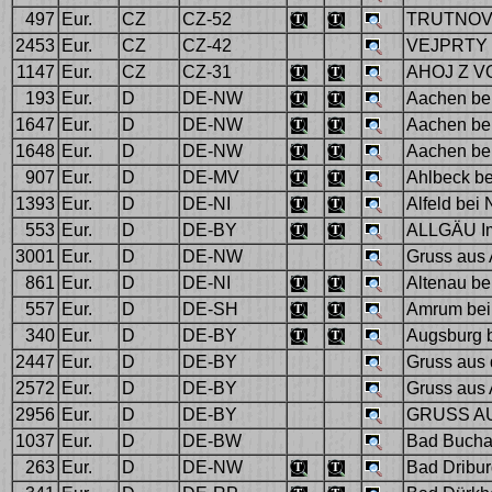
497
Eur.
CZ
CZ-52
TRUTNOV
2453
Eur.
CZ
CZ-42
VEJPRTY 
1147
Eur.
CZ
CZ-31
AHOJ Z VOD
193
Eur.
D
DE-NW
Aachen be
1647
Eur.
D
DE-NW
Aachen bei 
1648
Eur.
D
DE-NW
Aachen be
907
Eur.
D
DE-MV
Ahlbeck be
1393
Eur.
D
DE-NI
Alfeld bei 
553
Eur.
D
DE-BY
ALLGÄU Im
3001
Eur.
D
DE-NW
Gruss aus 
861
Eur.
D
DE-NI
Altenau be
557
Eur.
D
DE-SH
Amrum bei
340
Eur.
D
DE-BY
Augsburg 
2447
Eur.
D
DE-BY
Gruss aus 
2572
Eur.
D
DE-BY
Gruss aus 
2956
Eur.
D
DE-BY
GRUSS AU
1037
Eur.
D
DE-BW
Bad Buchau
263
Eur.
D
DE-NW
Bad Dribur