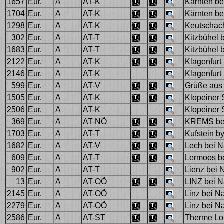
1657
Eur.
A
AT-K
Kärnten bei
1704
Eur.
A
AT-K
Kärnten be
1298
Eur.
A
AT-K
Keutschac
302
Eur.
A
AT-T
Kitzbühel b
1683
Eur.
A
AT-T
Kitzbühel b
2122
Eur.
A
AT-K
Klagenfurt
2146
Eur.
A
AT-K
Klagenfurt
599
Eur.
A
AT-V
Grüße aus 
1505
Eur.
A
AT-K
Klopeiner 
2506
Eur.
A
AT-K
Klopeiner 
369
Eur.
A
AT-NÖ
KREMS bei
1703
Eur.
A
AT-T
Kufstein by
1682
Eur.
A
AT-V
Lech bei N
609
Eur.
A
AT-T
Lermoos be
902
Eur.
A
AT-T
Lienz bei N
13
Eur.
A
AT-OÖ
LINZ bei N
2145
Eur.
A
AT-OÖ
Linz bei N
2279
Eur.
A
AT-OÖ
Linz bei N
2586
Eur.
A
AT-ST
Therme Loi