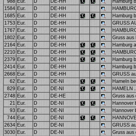
988
Eur.
D
DE-HH
Hamburg bei
1584
Eur.
D
DE-HH
HAMBURG
1685
Eur.
D
DE-HH
Hamburg b
1753
Eur.
D
DE-HH
GRUSS AU
1767
Eur.
D
DE-HH
HAMBURG
1802
Eur.
D
DE-HH
Gruss aus
2164
Eur.
D
DE-HH
Hamburg at
2210
Eur.
D
DE-HH
HAMBURG
2379
Eur.
D
DE-HH
Hamburg b
2414
Eur.
D
DE-HH
Hamburg be
2668
Eur.
D
DE-HH
GRUSS au
62
Eur.
D
DE-NI
Hameln be
829
Eur.
D
DE-NI
HAMELN ..
2748
Eur.
D
DE-HE
Gruss aus 
21
Eur.
D
DE-NI
Hannover 
93
Eur.
D
DE-NI
Hannover 
744
Eur.
D
DE-NI
HANNOVER 
2634
Eur.
D
DE-NI
GRUSS au
3030
Eur.
D
DE-NI
Gruss aus 