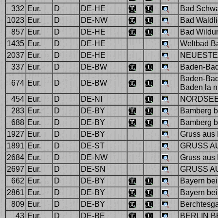
332
Eur.
D
DE-HE
Bad Schwa
1023
Eur.
D
DE-NW
Bad Waldli
857
Eur.
D
DE-HE
Bad Wildu
1435
Eur.
D
DE-HE
Weltbad B
2037
Eur.
D
DE-HE
NEUESTE 
337
Eur.
D
DE-BW
Baden-Bad
Baden-Bade
674
Eur.
D
DE-BW
Baden la n
454
Eur.
D
DE-NI
NORDSEE-
283
Eur.
D
DE-BY
Bamberg b
688
Eur.
D
DE-BY
Bamberg b
1927
Eur.
D
DE-BY
Gruss aus 
1891
Eur.
D
DE-ST
GRUSS AUS
2684
Eur.
D
DE-NW
Gruss aus 
2697
Eur.
D
DE-SN
GRUSS AU
662
Eur.
D
DE-BY
Bayern bei
2861
Eur.
D
DE-BY
Bayern bei
809
Eur.
D
DE-BY
Berchtesga
43
Eur.
D
DE-BE
BERLIN B