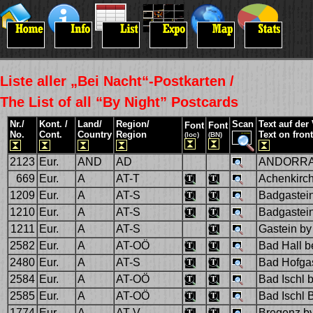
Liste aller „Bei Nacht“-Postkarten /
The List of all “By Night” Postcards
Nr./
Kont. /
Land/
Region/
Scan
Text auf der
Font
Font
No.
Cont.
Country
Region
Text on fron
(loc)
(BN)
2123
Eur.
AND
AD
ANDORRA
669
Eur.
A
AT-T
Achenkirch
1209
Eur.
A
AT-S
Badgastein
1210
Eur.
A
AT-S
Badgastein
1211
Eur.
A
AT-S
Gastein by
2582
Eur.
A
AT-OÖ
Bad Hall b
2480
Eur.
A
AT-S
Bad Hofgas
2584
Eur.
A
AT-OÖ
Bad Ischl 
2585
Eur.
A
AT-OÖ
Bad Ischl 
1774
Eur.
A
AT-V
Bregenz by