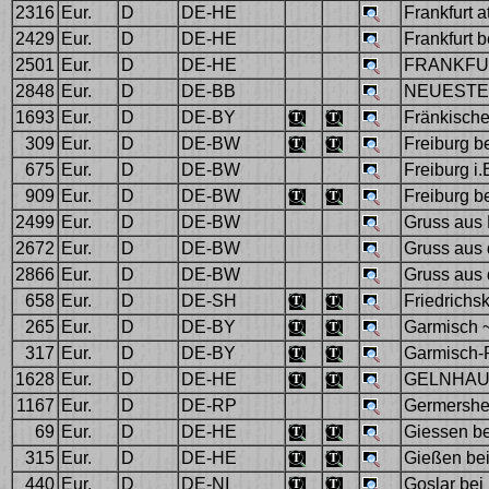
2316
Eur.
D
DE-HE
Frankfurt a
2429
Eur.
D
DE-HE
Frankfurt b
2501
Eur.
D
DE-HE
FRANKFU
2848
Eur.
D
DE-BB
NEUESTE 
1693
Eur.
D
DE-BY
Fränkische
309
Eur.
D
DE-BW
Freiburg b
675
Eur.
D
DE-BW
Freiburg i.
909
Eur.
D
DE-BW
Freiburg b
2499
Eur.
D
DE-BW
Gruss aus F
2672
Eur.
D
DE-BW
Gruss aus 
2866
Eur.
D
DE-BW
Gruss aus 
658
Eur.
D
DE-SH
Friedrichs
265
Eur.
D
DE-BY
Garmisch ~
317
Eur.
D
DE-BY
Garmisch-P
1628
Eur.
D
DE-HE
GELNHAU
1167
Eur.
D
DE-RP
Germershe
69
Eur.
D
DE-HE
Giessen bei
315
Eur.
D
DE-HE
Gießen be
440
Eur.
D
DE-NI
Goslar bei