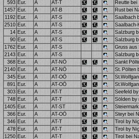
593
Eur.
A
AT-T
Reutte bei
1457
Eur.
A
AT-B
Rust bei N
1192
Eur.
A
AT-S
Saalbach b
2510
Eur.
A
AT-S
Saalbach-H
14
Eur.
A
AT-S
Salzburg be
90
Eur.
A
AT-S
Salzburg b
1762
Eur.
A
AT-S
Gruss aus 
2143
Eur.
A
AT-S
Salzburg b
368
Eur.
A
AT-NÖ
Sankt Pölt
2140
Eur.
A
AT-NÖ
St. Pölten 
345
Eur.
A
AT-OÖ
St.Wolfgan
891
Eur.
A
AT-OÖ
St.Wolfgan
303
Eur.
A
AT-T
Seefeld by
748
Eur.
A
AT-T
Sölden by 
1405
Eur.
A
AT-ST
Steiermark 
366
Eur.
A
AT-OÖ
Steyr bei 
346
Eur.
A
AT-T
Tirol by Ni
478
Eur.
A
AT-T
Tirol by Ni
1250
Eur.
A
AT-T
Tirol bei N