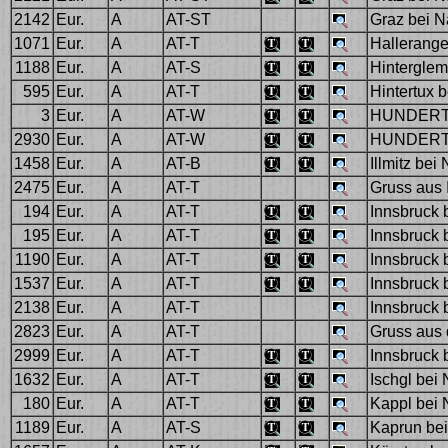
2142
Eur.
A
AT-ST
Graz bei N
1071
Eur.
A
AT-T
Hallerange
1188
Eur.
A
AT-S
Hinterglem
595
Eur.
A
AT-T
Hintertux b
3
Eur.
A
AT-W
HUNDERT
2930
Eur.
A
AT-W
HUNDERT
1458
Eur.
A
AT-B
Illmitz bei
2475
Eur.
A
AT-T
Gruss aus 
194
Eur.
A
AT-T
Innsbruck b
195
Eur.
A
AT-T
Innsbruck 
1190
Eur.
A
AT-T
Innsbruck 
1537
Eur.
A
AT-T
Innsbruck 
2138
Eur.
A
AT-T
Innsbruck 
2823
Eur.
A
AT-T
Gruss aus 
2999
Eur.
A
AT-T
Innsbruck b
1632
Eur.
A
AT-T
Ischgl bei
180
Eur.
A
AT-T
Kappl bei 
1189
Eur.
A
AT-S
Kaprun bei