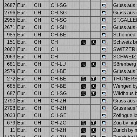
2687
Eur.
CH
CH-SG
Gruss aus
2796
Eur.
CH
CH-SG
Gruss aus d
2955
Eur.
CH
CH-SG
ST.GALLE
2671
Eur.
CH
CH-SH
Gruss aus 
985
Eur.
CH
CH-BE
Schönried b
151
Eur.
CH
CH
Schweiz bei
2062
Eur.
CH
CH
SWITZERLA
2063
Eur.
CH
CH
SCHWEIZ b
681
Eur.
CH
CH-LU
Sörenberg 
2579
Eur.
CH
CH-BE
Gruss aus 
272
Eur.
CH
CH-BE
THUNERS
685
Eur.
CH
CH-BE
Wengen by
687
Eur.
CH
CH-SG
Wildhaus b
2790
Eur.
CH
CH-ZH
Gruss aus 
2798
Eur.
CH
CH-ZH
Gruss aus 
2033
Eur.
CH
CH-GE
Zofingue la
679
Eur.
CH
CH-ZG
Zug by nig
11
Eur.
CH
CH-ZH
Zurich by n