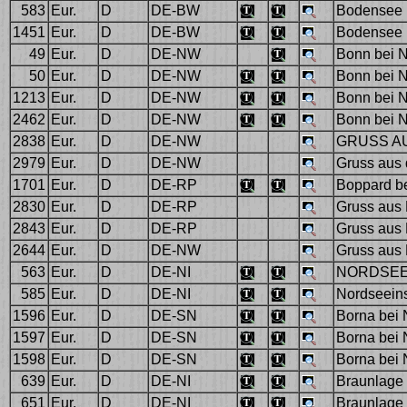
583
Eur.
D
DE-BW
Bodensee be
1451
Eur.
D
DE-BW
Bodensee 
49
Eur.
D
DE-NW
Bonn bei 
50
Eur.
D
DE-NW
Bonn bei 
1213
Eur.
D
DE-NW
Bonn bei 
2462
Eur.
D
DE-NW
Bonn bei 
2838
Eur.
D
DE-NW
GRUSS AU
2979
Eur.
D
DE-NW
Gruss aus 
1701
Eur.
D
DE-RP
Boppard b
2830
Eur.
D
DE-RP
Gruss aus 
2843
Eur.
D
DE-RP
Gruss aus 
2644
Eur.
D
DE-NW
Gruss aus 
563
Eur.
D
DE-NI
NORDSEE-
585
Eur.
D
DE-NI
Nordseeins
1596
Eur.
D
DE-SN
Borna bei 
1597
Eur.
D
DE-SN
Borna bei 
1598
Eur.
D
DE-SN
Borna bei 
639
Eur.
D
DE-NI
Braunlage 
651
Eur.
D
DE-NI
Braunlage 