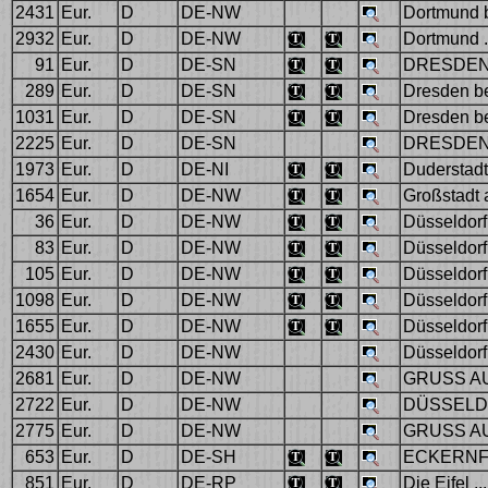
2431
Eur.
D
DE-NW
Dortmund b
2932
Eur.
D
DE-NW
Dortmund .
91
Eur.
D
DE-SN
DRESDEN 
289
Eur.
D
DE-SN
Dresden b
1031
Eur.
D
DE-SN
Dresden b
2225
Eur.
D
DE-SN
DRESDEN
1973
Eur.
D
DE-NI
Duderstadt
1654
Eur.
D
DE-NW
Großstadt 
36
Eur.
D
DE-NW
Düsseldorf
83
Eur.
D
DE-NW
Düsseldorf
105
Eur.
D
DE-NW
Düsseldorf
1098
Eur.
D
DE-NW
Düsseldorf 
1655
Eur.
D
DE-NW
Düsseldorf
2430
Eur.
D
DE-NW
Düsseldorf 
2681
Eur.
D
DE-NW
GRUSS AU
2722
Eur.
D
DE-NW
DÜSSELD
2775
Eur.
D
DE-NW
GRUSS AU
653
Eur.
D
DE-SH
ECKERNFÖ
851
Eur.
D
DE-RP
Die Eifel ..