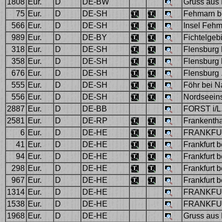
1808
Eur.
D
DE-BW
Gruss aus 
75
Eur.
D
DE-SH
Fehmarn b
566
Eur.
D
DE-SH
Insel Fehm
989
Eur.
D
DE-BY
Fichtelgeb
318
Eur.
D
DE-SH
Flensburg 
358
Eur.
D
DE-SH
Flensburg 
676
Eur.
D
DE-SH
Flensburg .
555
Eur.
D
DE-SH
Föhr bei N
556
Eur.
D
DE-SH
Nordseeins
2887
Eur.
D
DE-BB
FORST i/L
2581
Eur.
D
DE-RP
Frankentha
6
Eur.
D
DE-HE
FRANKFURT
41
Eur.
D
DE-HE
Frankfurt be
94
Eur.
D
DE-HE
Frankfurt be
298
Eur.
D
DE-HE
Frankfurt 
967
Eur.
D
DE-HE
Frankfurt 
1314
Eur.
D
DE-HE
FRANKFUR
1538
Eur.
D
DE-HE
FRANKFU
1968
Eur.
D
DE-HE
Gruss aus