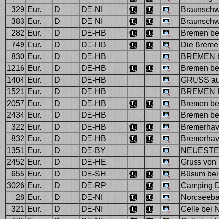
329
Eur.
D
DE-NI
Braunschw
383
Eur.
D
DE-NI
Braunschwei
282
Eur.
D
DE-HB
Bremen be
749
Eur.
D
DE-HB
Die Bremer
830
Eur.
D
DE-HB
BREMEN b
1216
Eur.
D
DE-HB
Bremen be
1404
Eur.
D
DE-HB
GRUSS aus
1521
Eur.
D
DE-HB
BREMEN 
2057
Eur.
D
DE-HB
Bremen be
2434
Eur.
D
DE-HB
Bremen bei
322
Eur.
D
DE-HB
Bremerhav
832
Eur.
D
DE-HB
Bremerhave
1351
Eur.
D
DE-BY
NEUESTE 
2452
Eur.
D
DE-HE
Gruss von 
655
Eur.
D
DE-SH
Büsum bei
3026
Eur.
D
DE-RP
Camping D
28
Eur.
D
DE-NI
Nordseebad
321
Eur.
D
DE-NI
Celle bei 