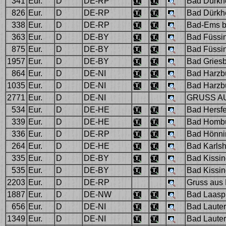
341
Eur.
D
DE-RP
Bad Dürkh
826
Eur.
D
DE-RP
Bad Dürkh
338
Eur.
D
DE-RP
Bad-Ems b
363
Eur.
D
DE-BY
Bad Füssin
875
Eur.
D
DE-BY
Bad Füssin
1957
Eur.
D
DE-BY
Bad Griesb
864
Eur.
D
DE-NI
Bad Harzbu
1035
Eur.
D
DE-NI
Bad Harzbu
2771
Eur.
D
DE-NI
GRUSS AU
534
Eur.
D
DE-HE
Bad Hersfe
339
Eur.
D
DE-HE
Bad Hombu
336
Eur.
D
DE-RP
Bad Hönni
264
Eur.
D
DE-HE
Bad Karlsh
335
Eur.
D
DE-BY
Bad Kissin
535
Eur.
D
DE-BY
Bad Kissin
2203
Eur.
D
DE-RP
Gruss aus 
1887
Eur.
D
DE-NW
Bad Laasph
656
Eur.
D
DE-NI
Bad Lauter
1349
Eur.
D
DE-NI
Bad Lauter