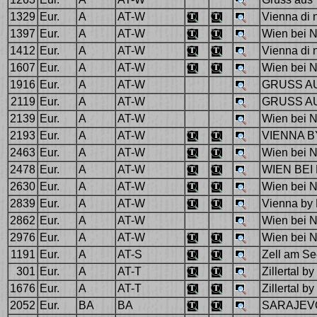
1329
Eur.
A
AT-W
Vienna di 
1397
Eur.
A
AT-W
Wien bei N
1412
Eur.
A
AT-W
Vienna di 
1607
Eur.
A
AT-W
Wien bei N
1916
Eur.
A
AT-W
GRUSS AU
2119
Eur.
A
AT-W
GRUSS AU
2139
Eur.
A
AT-W
Wien bei N
2193
Eur.
A
AT-W
VIENNA B
2463
Eur.
A
AT-W
Wien bei N
2478
Eur.
A
AT-W
WIEN BEI
2630
Eur.
A
AT-W
Wien bei N
2839
Eur.
A
AT-W
Vienna by 
2862
Eur.
A
AT-W
Wien bei N
2976
Eur.
A
AT-W
Wien bei N
1191
Eur.
A
AT-S
Zell am Se
301
Eur.
A
AT-T
Zillertal by
1676
Eur.
A
AT-T
Zillertal by
2052
Eur.
BA
BA
SARAJEV