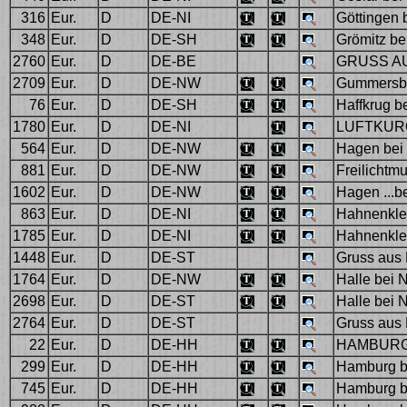
316
Eur.
D
DE-NI
Göttingen 
348
Eur.
D
DE-SH
Grömitz be
2760
Eur.
D
DE-BE
GRUSS AU
2709
Eur.
D
DE-NW
Gummersba
76
Eur.
D
DE-SH
Haffkrug b
1780
Eur.
D
DE-NI
LUFTKURO
564
Eur.
D
DE-NW
Hagen bei
881
Eur.
D
DE-NW
Freilicht
1602
Eur.
D
DE-NW
Hagen ...b
863
Eur.
D
DE-NI
Hahnenkle
1785
Eur.
D
DE-NI
Hahnenkle
1448
Eur.
D
DE-ST
Gruss aus 
1764
Eur.
D
DE-NW
Halle bei 
2698
Eur.
D
DE-ST
Halle bei 
2764
Eur.
D
DE-ST
Gruss aus
22
Eur.
D
DE-HH
HAMBURG
299
Eur.
D
DE-HH
Hamburg b
745
Eur.
D
DE-HH
Hamburg b