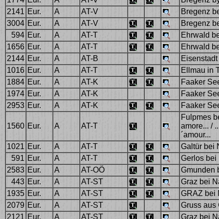
2141
Eur.
A
AT-V
Bregenz be
3004
Eur.
A
AT-V
Bregenz be
594
Eur.
A
AT-T
Ehrwald be
1656
Eur.
A
AT-T
Ehrwald be
2144
Eur.
A
AT-B
Eisenstadt
1016
Eur.
A
AT-T
Ellmau in T
1884
Eur.
A
AT-K
Faaker See 
1974
Eur.
A
AT-K
Faaker See
2953
Eur.
A
AT-K
Faaker See
Fulpmes bei
1560
Eur.
A
AT-T
amore... / ..
´amour...
1021
Eur.
A
AT-T
Galtür bei
591
Eur.
A
AT-T
Gerlos bei
2583
Eur.
A
AT-OÖ
Gmunden b
443
Eur.
A
AT-ST
Graz bei Nac
1935
Eur.
A
AT-ST
GRAZ bei 
2079
Eur.
A
AT-ST
Gruss aus
2121
Eur.
A
AT-ST
Graz bei N