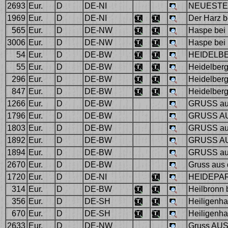
2693
Eur.
D
DE-NI
NEUESTE 
1969
Eur.
D
DE-NI
Der Harz b
565
Eur.
D
DE-NW
Haspe bei
3006
Eur.
D
DE-NW
Haspe bei
54
Eur.
D
DE-BW
HEIDELBER
55
Eur.
D
DE-BW
Heidelberg 
296
Eur.
D
DE-BW
Heidelberg
847
Eur.
D
DE-BW
Heidelberg
1266
Eur.
D
DE-BW
GRUSS aus
1796
Eur.
D
DE-BW
GRUSS AU
1803
Eur.
D
DE-BW
GRUSS au
1892
Eur.
D
DE-BW
GRUSS AU
1894
Eur.
D
DE-BW
GRUSS aus
2670
Eur.
D
DE-BW
Gruss aus 
1720
Eur.
D
DE-NI
HEIDEPARK
314
Eur.
D
DE-BW
Heilbronn 
356
Eur.
D
DE-SH
Heiligenha
670
Eur.
D
DE-SH
Heiligenha
2633
Eur.
D
DE-NW
Gruss AU