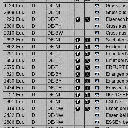
1124
Eur.
D
DE-NI
Gruss aus 
2908
Eur.
D
DE-NI
Gruss aus 
293
Eur.
D
DE-TH
Eisenach b
2886
Eur.
D
DE-TH
Gruss au
2910
Eur.
D
DE-BW
Gruss aus 
652
Eur.
D
DE-NI
Seehafens
802
Eur.
D
DE-NI
Emden ...b
291
Eur.
D
DE-TH
Erfurt bei 
983
Eur.
D
DE-TH
Erfurt bei 
2575
Eur.
D
DE-TH
ERFURT 
320
Eur.
D
DE-BY
Erlangen b
1430
Eur.
D
DE-BY
Erlangen b
1434
Eur.
D
DE-TH
Ermstedt b
27
Eur.
D
DE-NI
NORDSEEBA
801
Eur.
D
DE-NI
ESENS ...b
319
Eur.
D
DE-NW
Essen bei 
2432
Eur.
D
DE-NW
Essen bei 
2686
Eur.
D
DE-NW
ESSEN be