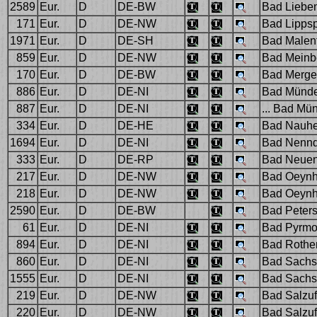
2589
Eur.
D
DE-BW
Bad Liebenz
171
Eur.
D
DE-NW
Bad Lippsp
1971
Eur.
D
DE-SH
Bad Malent
859
Eur.
D
DE-NW
Bad Meinb
170
Eur.
D
DE-BW
Bad Merge
886
Eur.
D
DE-NI
Bad Münde
887
Eur.
D
DE-NI
... Bad Mün
334
Eur.
D
DE-HE
Bad Nauhe
1694
Eur.
D
DE-NI
Bad Nenndo
333
Eur.
D
DE-RP
Bad Neuen
217
Eur.
D
DE-NW
Bad Oeynh
218
Eur.
D
DE-NW
Bad Oeynh
2590
Eur.
D
DE-BW
Bad Peters
61
Eur.
D
DE-NI
Bad Pyrmo
894
Eur.
D
DE-NI
Bad Rothen
860
Eur.
D
DE-NI
Bad Sachs
1555
Eur.
D
DE-NI
Bad Sachs
219
Eur.
D
DE-NW
Bad Salzuf
220
Eur.
D
DE-NW
Bad Salzuf