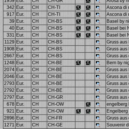
1959
Eur.
CH
CH-GR
Arosa by n
342
Eur.
CH
CH-TI
Ascona di 
917
Eur.
CH
CH-TI
Ascona di 
39
Eur.
CH
CH-BS
Basel by n
40
Eur.
CH
CH-BS
Basel bei N
331
Eur.
CH
CH-BS
Basel bei 
1129
Eur.
CH
CH-BS
Gruss aus 
1908
Eur.
CH
CH-BS
Gruss aus 
2667
Eur.
CH
CH-BS
Gruss aus 
1248
Eur.
CH
CH-BE
Bern by ni
2074
Eur.
CH
CH-BE
Gruss aus 
2046
Eur.
CH
CH-BE
Gruss aus 
2793
Eur.
CH
CH-BE
Gruss aus d
2792
Eur.
CH
CH-BE
Gruss aus 
2797
Eur.
CH
CH-GR
Gruss aus 
678
Eur.
CH
CH-OW
engelberg 
921
Eur.
CH
CH-OW
Engelberg 
2896
Eur.
CH
CH-FR
Gruss aus 
1271
Eur.
CH
CH-GE
Souvenir d