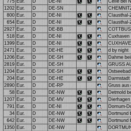
775
Eur.
D
DE-NI
Celle bei 
1202
Eur.
D
DE-SN
CHEMNITZ
800
Eur.
D
DE-NI
Clausthal-Z
654
Eur.
D
DE-NI
Clausthal-Z
2927
Eur.
D
DE-BB
COTTBUS 
518
Eur.
D
DE-NI
Cuxhaven .
1399
Eur.
D
DE-NI
CUXHAVE
2471
Eur.
D
DE-HE
d by night
1206
Eur.
D
DE-SH
Dahme bei
2819
Eur.
D
DE-SH
GRUSS A
1204
Eur.
D
DE-SH
Ostseebad 
204
Eur.
D
DE-HE
Darmstadt 
2890
Eur.
D
DE-RP
Gruss aus 
58
Eur.
D
DE-NW
Detmold be
1207
Eur.
D
DE-MV
Dierhagen 
791
Eur.
D
DE-NI
Dornum-Do
34
Eur.
D
DE-NW
Dortmund 
642
Eur.
D
DE-NW
Dortmund 
1350
Eur.
D
DE-NW
DORTMUN