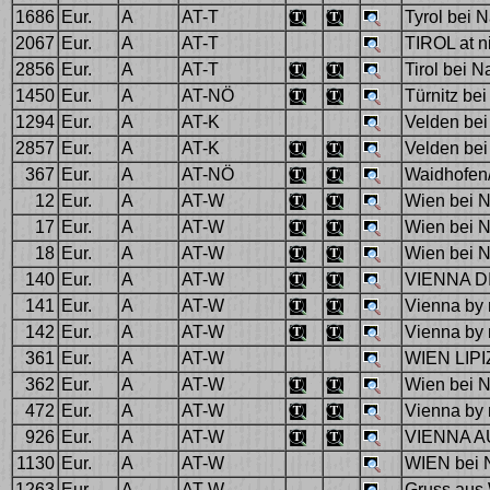
1686
Eur.
A
AT-T
Tyrol bei 
2067
Eur.
A
AT-T
TIROL at n
2856
Eur.
A
AT-T
Tirol bei N
1450
Eur.
A
AT-NÖ
Türnitz be
1294
Eur.
A
AT-K
Velden bei
2857
Eur.
A
AT-K
Velden bei
367
Eur.
A
AT-NÖ
Waidhofen/
12
Eur.
A
AT-W
Wien bei N
17
Eur.
A
AT-W
Wien bei N
18
Eur.
A
AT-W
Wien bei N
140
Eur.
A
AT-W
VIENNA D
141
Eur.
A
AT-W
Vienna by 
142
Eur.
A
AT-W
Vienna by 
361
Eur.
A
AT-W
WIEN LIP
362
Eur.
A
AT-W
Wien bei N
472
Eur.
A
AT-W
Vienna by 
926
Eur.
A
AT-W
VIENNA A
1130
Eur.
A
AT-W
WIEN bei
1263
Eur.
A
AT-W
Gruss aus