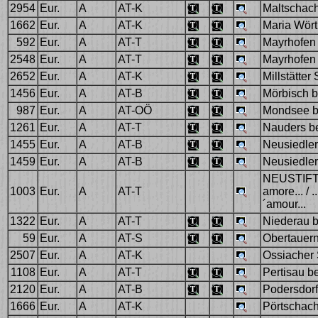
2954
Eur.
A
AT-K
Maltschach
1662
Eur.
A
AT-K
Maria Wört
592
Eur.
A
AT-T
Mayrhofen 
2548
Eur.
A
AT-T
Mayrhofen 
2652
Eur.
A
AT-K
Millstätter
1456
Eur.
A
AT-B
Mörbisch b
987
Eur.
A
AT-OÖ
Mondsee b
1261
Eur.
A
AT-T
Nauders b
1455
Eur.
A
AT-B
Neusiedler
1459
Eur.
A
AT-B
Neusiedler
NEUSTIFT be
1003
Eur.
A
AT-T
amore... / ..
´amour...
1322
Eur.
A
AT-T
Niederau b
59
Eur.
A
AT-S
Obertauern
2507
Eur.
A
AT-K
Ossiacher 
1108
Eur.
A
AT-T
Pertisau b
2120
Eur.
A
AT-B
Podersdorf
1666
Eur.
A
AT-K
Pörtschach