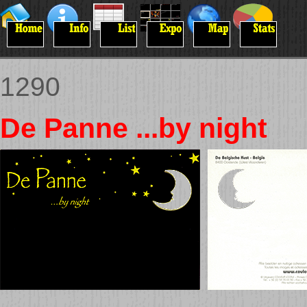
1290
De Panne ...by night