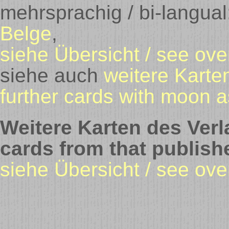
mehrsprachig / bi-langua
Belge
,
siehe Übersicht / see ove
siehe auch
weitere Karte
further cards with moon a
Weitere Karten des Verla
cards from that publish
siehe Übersicht / see ove