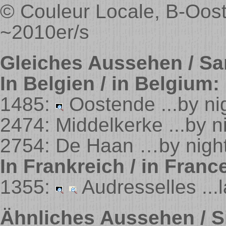
© Couleur Locale, B-Oost
~2010er/s
Gleiches Aussehen / Sa
In Belgien / in Belgium:
1485:
Oostende ...by ni
2474: Middelkerke ...by n
2754: De Haan …by nigh
In Frankreich / in Franc
1355:
Audresselles ...l
Ähnliches Aussehen / Si