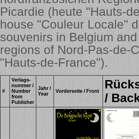
Picardie (heute "Hauts-de
house "Couleur Locale" di
souvenirs in Belgium and 
regions of Nord-Pas-de-C
"Hauts-de-France").
Verlags-
Rücks
nummer /
Jahr /
#
Number
Vorderseite / Front
Year
/ Bac
from
Publisher