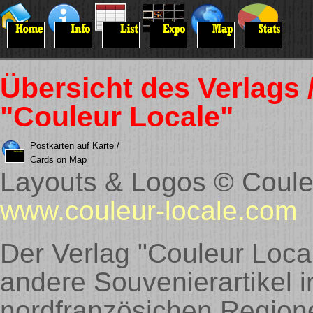
Übersicht des Verlags 
"Couleur Locale"
Postkarten auf Karte /
Cards on Map
Layouts & Logos © Coule
www.couleur-locale.com
Der Verlag "Couleur Local
andere Souvenierartikel i
nordfranzösichen Region