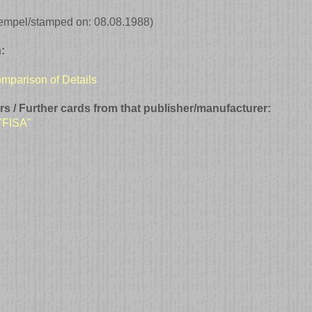
empel/stamped on: 08.08.1988)
:
comparison of Details
rs / Further cards from that publisher/manufacturer:
 "FISA"