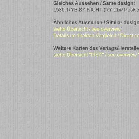
Gleiches Aussehen / Same design:
1536: RYE BY NIGHT
(RY 114/ Postst
Ähnliches Aussehen / Similar design
siehe Übersicht / see overview
Details im direkten Vergleich / Direct 
Weitere Karten des Verlags/Herstelle
siehe Übersicht "FISA" / see overview