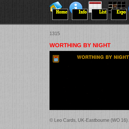
1315
WORTHING BY NIGHT
© Leo Cards, UK-Eastbourne (WO 16) / 