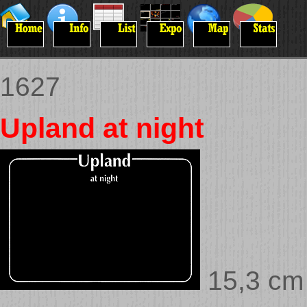
1627
Upland at night
15,3 cm