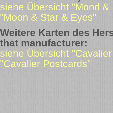
siehe Übersicht "Mond & 
"Moon & Star & Eyes"
Weitere Karten des Hers
that manufacturer:
siehe Übersicht "Cavalier
"Cavalier Postcards"