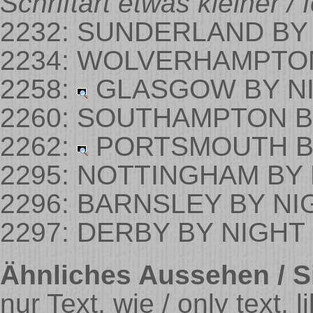
Schriftart etwas kleiner / f
2232: SUNDERLAND BY
2234: WOLVERHAMPTO
2258:
GLASGOW BY N
2260: SOUTHAMPTON 
2262:
PORTSMOUTH B
2295: NOTTINGHAM BY
2296: BARNSLEY BY N
2297: DERBY BY NIGHT
Ähnliches Aussehen / Si
nur Text, wie / only text, l