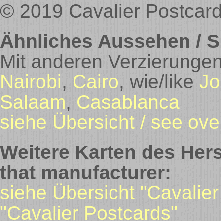
© 2019 Cavalier Postcar
Ähnliches Aussehen / Si
Mit anderen Verzierungen 
Nairobi
,
Cairo
, wie/like
Jo
Salaam
,
Casablanca
siehe Übersicht / see ove
Weitere Karten des Hers
that manufacturer:
siehe Übersicht "Cavalier
"Cavalier Postcards"