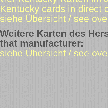
Kentucky cards in direct
siehe Übersicht / see ove
Weitere Karten des Hers
that manufacturer:
siehe Übersicht / see ov