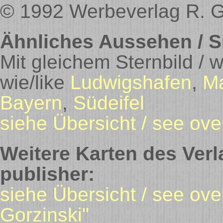
© 1992 Werbeverlag R. G
Ähnliches Aussehen / Si
Mit gleichem Sternbild / 
wie/like
Ludwigshafen
,
M
Bayern
,
Südeifel
siehe Übersicht / see ove
Weitere Karten des Verl
publisher:
siehe Übersicht / see ov
Gorzinski"