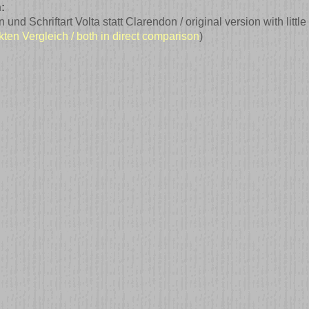
:
nd Schriftart Volta statt Clarendon / original version with little
kten Vergleich / both in direct comparison
)