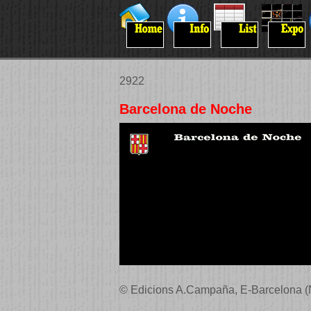
2922
Barcelona de Noche
© Edicions A.Campaña, E-Barcelona (N