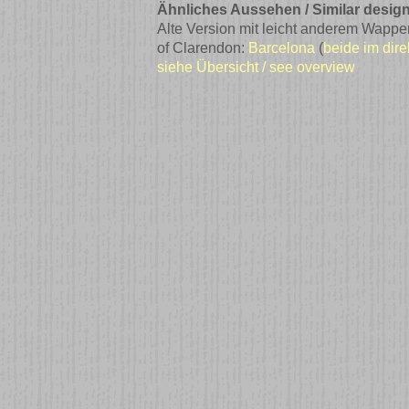
Ähnliches Aussehen / Similar design
Alte Version mit leicht anderem Wappen u
of Clarendon:
Barcelona
(
beide im dire
siehe Übersicht / see overview