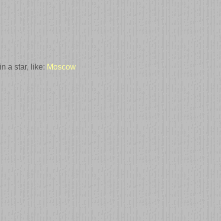
 a star, like:
Moscow