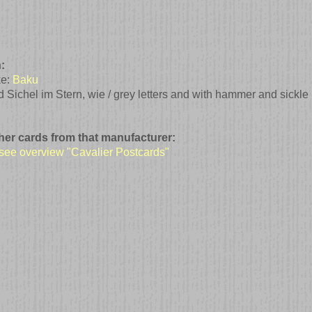
:
ke:
Baku
chel im Stern, wie / grey letters and with hammer and sickle in
ther cards from that manufacturer:
 see overview "Cavalier Postcards"