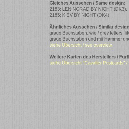
Gleiches Aussehen / Same design:
2183: LENINGRAD BY NIGHT
(DK3)
,
2185: KIEV BY NIGHT
(DK4)
Ähnliches Aussehen / Similar design
graue Buchstaben, wie / grey letters, li
graue Buchstaben und mit Hammer und Si
siehe Übersicht / see overview
Weitere Karten des Herstellers / Fur
siehe Übersicht "Cavalier Postcards" /