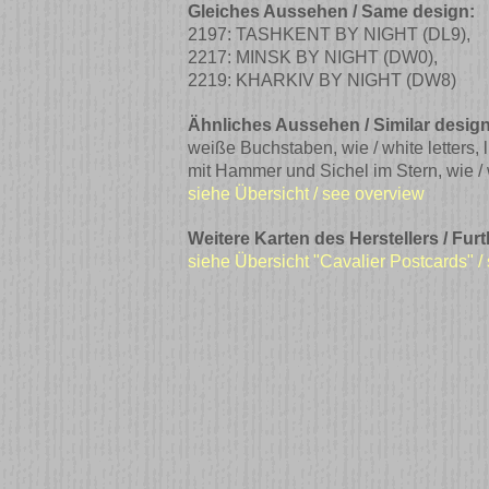
Gleiches Aussehen / Same design:
2197: TASHKENT BY NIGHT
(DL9)
,
2217: MINSK BY NIGHT
(DW0)
,
2219: KHARKIV BY NIGHT
(DW8)
Ähnliches Aussehen / Similar design
weiße Buchstaben, wie / white letters, 
mit Hammer und Sichel im Stern, wie / w
siehe Übersicht / see overview
Weitere Karten des Herstellers / Fur
siehe Übersicht "Cavalier Postcards" /