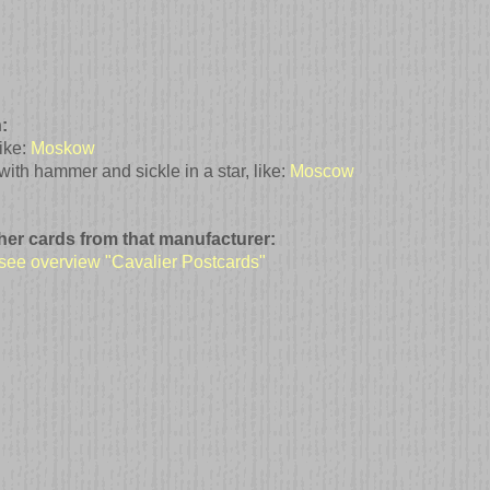
:
like:
Moskow
ith hammer and sickle in a star, like:
Moscow
ther cards from that manufacturer:
 see overview "Cavalier Postcards"