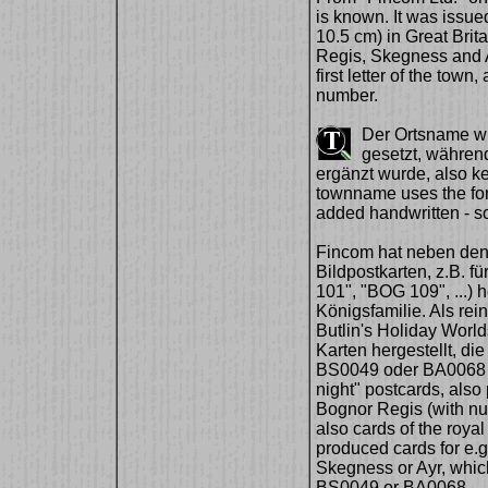
is known. It was issue
10.5 cm) in Great Brit
Regis, Skegness and A
first letter of the town
number.
Der Ortsname wur
gesetzt, während
ergänzt wurde, also kei
townname uses the font
added handwritten - so 
Fincom hat neben den 
Bildpostkarten, z.B. 
101", "BOG 109", ...) 
Königsfamilie. Als rei
Butlin's Holiday Worl
Karten hergestellt, 
BS0049 oder BA0068 tr
night" postcards, also 
Bognor Regis (with nu
also cards of the royal
produced cards for e.g
Skegness or Ayr, whi
BS0049 or BA0068.