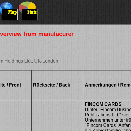
 Overview from manufacurer
om Holdings Ltd., UK-London
te / Front
Rückseite / Back
Anmerkungen / Rem
FINCOM CARDS
Hinter "Fincom Busine
Publications Ltd." ste
Unternehmen unter frü
"Fincom Cards" Anfan
die Königsfamilie, ab