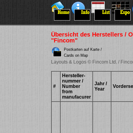
Übersicht des Herstellers /
"Fincom"
Postkarten auf Karte /
Cards on Map
Layouts & Logos © Fincom Ltd. / Finc
Hersteller-
nummer /
Jahr /
#
Number
Vordersei
Year
from
manufacurer