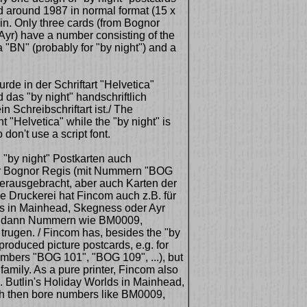
d around 1987 in normal format (15 x
ain. Only three cards (from Bognor
yr) have a number consisting of the
, a "BN" (probably for "by night") and a
de in der Schriftart "Helvetica"
 das "by night" handschriftlich
n Schreibschriftart ist./ The
 "Helvetica" while the "by night" is
don't use a script font.
"by night" Postkarten auch
für Bognor Regis (mit Nummern "BOG
herausgebracht, aber auch Karten der
ne Druckerei hat Fincom auch z.B. für
ds in Mainhead, Skegness oder Ayr
die dann Nummern wie BM0009,
ugen. / Fincom has, besides the "by
produced picture postcards, e.g. for
mbers "BOG 101", "BOG 109", ...), but
 family. As a pure printer, Fincom also
. Butlin's Holiday Worlds in Mainhead,
ch then bore numbers like BM0009,