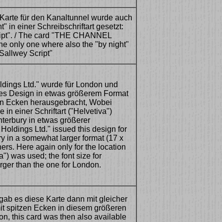
 Karte für den Kanaltunnel wurde auch
t" in einer Schreibschriftart gesetzt:
ript". / The card "THE CHANNEL
he only one where also the "by night"
 Sallwey Script"
dings Ltd." wurde für London und
es Design in etwas größerem Format
den Ecken herausgebracht, Wobei
in einer Schriftart ("Helvetiva")
nterbury in etwas größerer
 Holdings Ltd." issued this design for
 in a somewhat larger format (17 x
ers. Here again only for the location
") was used; the font size for
larger than the one for London.
gab es diese Karte dann mit gleicher
 spitzen Ecken in diesem größeren
on, this card was then also available