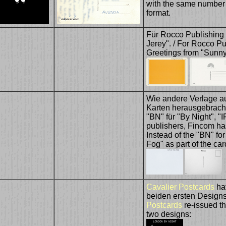
with the same number w
format.
Für Rocco Publishing
Jerey". / For Rocco P
Greetings from "Sunny
Wie andere Verlage a
Karten herausgebrach
"BN" für "By Night", "IF
publishers, Fincom has
Instead of the "BN" for 
Fog" as part of the ca
Cavalier Postcards
hat
beiden ersten Designs
Postcards
re-issued th
two designs: