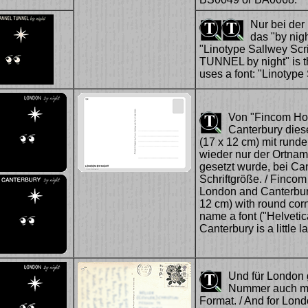
Nur bei der
das "by nigh
"Linotype Sallwey Sc
TUNNEL by night" is t
uses a font: "Linotype
Von "Fincom Hol
Canterbury dies
(17 x 12 cm) mit run
wieder nur der Ortname 
gesetzt wurde, bei Ca
Schriftgröße. / Fincom
London and Canterbury
12 cm) with round corn
name a font ("Helvetica
Canterbury is a little 
Und für London 
Nummer auch mit
Format. / And for Lond