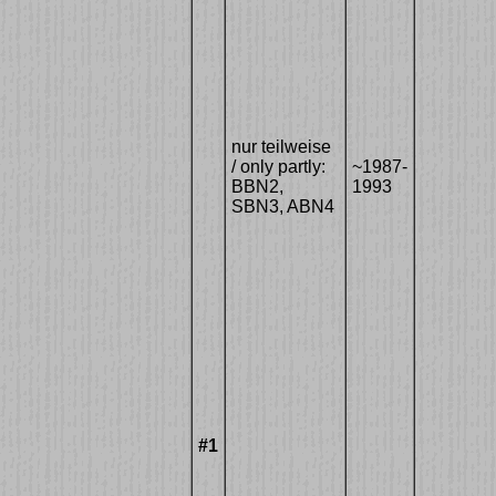
nur teilweise
/ only partly:
~1987-
BBN2,
1993
SBN3, ABN4
#1