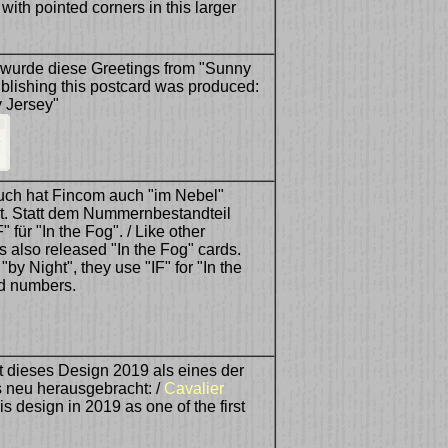
ith pointed corners in this larger
 wurde diese Greetings from "Sunny
ublishing this postcard was produced:
 Jersey"
uch hat Fincom auch "im Nebel"
t. Statt dem Nummernbestandteil
" für "In the Fog". / Like other
 also released "In the Fog" cards.
"by Night", they use "IF" for "In the
rd numbers.
 dieses Design 2019 als eines der
 neu herausgebracht: /
Cavalier
is design in 2019 as one of the first