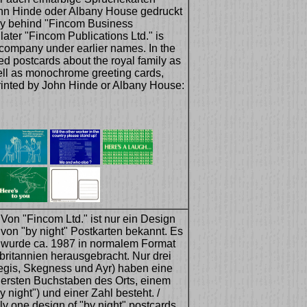
John Hinde oder Albany House gedruckt
y behind "Fincom Business
later "Fincom Publications Ltd." is
company under earlier names. In the
hed postcards about the royal family as
ll as monochrome greeting cards,
inted by John Hinde or Albany House:
Von "Fincom Ltd." ist nur ein Design
von "by night" Postkarten bekannt. Es
wurde ca. 1987 in normalem Format
britannien herausgebracht. Nur drei
egis, Skegness und Ayr) haben eine
ersten Buchstaben des Orts, einem
y night") und einer Zahl besteht. /
y one design of "by night" postcards