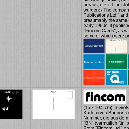
heraus, die z.T. bei 
wurden: / The compan
Publications Ltd." and 
presumably the same 
early 1980s, it publis
"Fincom Cards", as we
some of which were pr
(15 x 10.5 cm) in Groß
Karten (von Bognor R
Nummer, die aus dem 
"BN" (vermutlich für "b
From "Fincom Ltd." onl