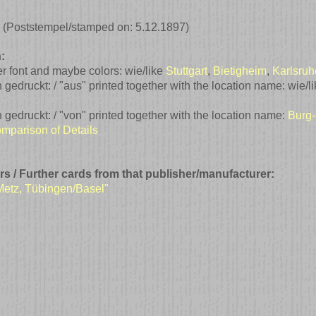
.
(Poststempel/stamped on: 5.12.1897)
:
her font and maybe colors: wie/like
Stuttgart
,
Bietigheim
,
Karlsruh
ruckt: / "aus" printed together with the location name: wie/l
druckt: / "von" printed together with the location name:
Burg-
comparison of Details
rs / Further cards from that publisher/manufacturer:
 Metz, Tübingen/Basel"