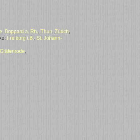
e
,
Boppard a. Rh.
,
Thun
,
Zürich
,
ike:
Freiburg i.B.
,
St. Johann-
Gräfenrode
,