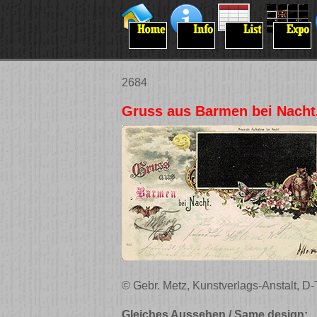
2684
Gruss aus Barmen bei Nacht
© Gebr. Metz, Kunstverlags-Anstalt, D-
Gleiches Aussehen / Same design: