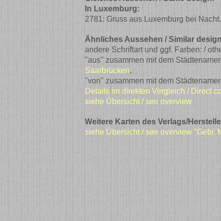
In Luxemburg:
2781: Gruss aus Luxemburg bei Nacht
Ähnliches Aussehen / Similar design
andere Schriftart und ggf. Farben: / ot
"aus" zusammen mit dem Städtenamen ged
Saarbrücken
,
"von" zusammen mit dem Städtenamen ge
Details im direkten Vergleich / Direct 
siehe Übersicht / see overview
Weitere Karten des Verlags/Herstelle
siehe Übersicht / see overview "Gebr.