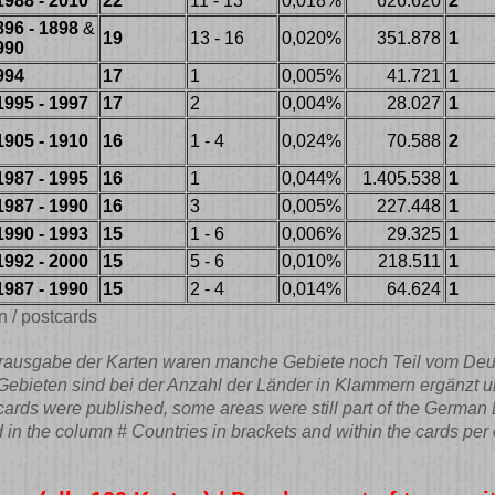
1988 - 2010
22
11 - 13
0,018%
626.620
2
896 - 1898
&
19
13 - 16
0,020%
351.878
1
990
994
17
1
0,005%
41.721
1
1995 - 1997
17
2
0,004%
28.027
1
1905 - 1910
16
1 - 4
0,024%
70.588
2
1987 - 1995
16
1
0,044%
1.405.538
1
1987 - 1990
16
3
0,005%
227.448
1
1990 - 1993
15
1 - 6
0,006%
29.325
1
1992 - 2000
15
5 - 6
0,010%
218.511
1
1987 - 1990
15
2 - 4
0,014%
64.624
1
n / postcards
rausgabe der Karten waren manche Gebiete noch Teil vom Deu
Gebieten sind bei der Anzahl der Länder in Klammern ergänzt u
e cards were published, some areas were still part of the Germa
d in the column # Countries in brackets and within the cards pe