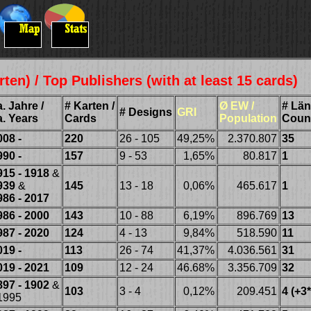
ten) / Top Publishers (with at least 15 cards)
. Jahre /
# Karten /
Ø EW /
# Län
# Designs
GRI
a. Years
Cards
Population
Count
008 -
220
26 - 105
49,25%
2.370.807
35
990 -
157
9 - 53
1,65%
80.817
1
915 - 1918
&
939
&
145
13 - 18
0,06%
465.617
1
986 - 2017
986 - 2000
143
10 - 88
6,19%
896.769
13
987 - 2020
124
4 - 13
9,84%
518.590
11
019 -
113
26 - 74
41,37%
4.036.561
31
019 - 2021
109
12 - 24
46.68%
3.356.709
32
897 - 1902
&
103
3 - 4
0,12%
209.451
4 (+3*
1995