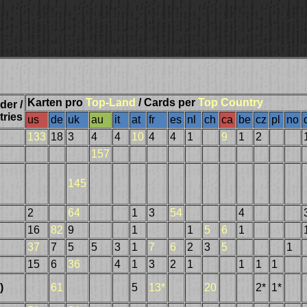
Karten pro
Top-Land
/ Cards per
Top Country
der /
ries
us
de
uk
au
it
at
fr
es
nl
ch
ca
be
cz
pl
no
133
18
3
4
4
10
4
4
1
9
1
2
157
145
2
64
1
3
54
4
16
82
9
1
1
5
6
1
37
7
5
5
3
1
7
6
2
3
5
1
15
6
36
4
1
3
2
1
1
1
1
)
61
5
13*
20
2*
1*