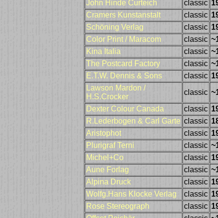
John Hinde Curteich
classic
1
Cramers Kunstanstalt
classic
1
Schöning Verlag
classic
1
Color Print / Maracom
classic
~
Kina Italia
classic
~
The Postcard Factory
classic
~
E.T.W. Dennis & Sons
classic
1
Lawson Mardon /
classic
~
H.S.Crocker
Dexter Colour Canada
classic
1
R.Lederbogen & Carl Garte
classic
1
Aristophot
classic
1
Plurigraf Terni
classic
~
Michel+Co
classic
1
Aune Forlag
classic
~
Alpina Druck
classic
1
Wolfg.Hans Klocke Verlag
classic
1
Rose Stereograph
classic
1