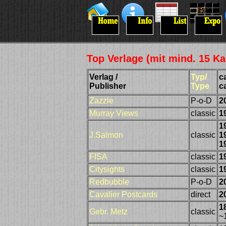
Top Verlage (mit mind. 15 Kar
Verlag /
Typ/
ca
Publisher
Type
c
Zazzle
P-o-D
2
Murray Views
classic
1
1
J.Salmon
classic
1
1
FISA
classic
1
Citysights
classic
1
Redbubble
P-o-D
2
Cavalier Postcards
direct
2
1
Gebr. Metz
classic
~