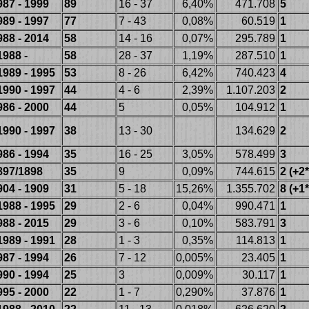
987 - 1999
89
16 - 37
6,40%
471.708
5
989 - 1997
77
7 - 43
0,08%
60.519
1
988 - 2014
58
14 - 16
0,07%
295.789
1
1988 -
58
28 - 37
1,19%
287.510
1
1989 - 1995
53
8 - 26
6,42%
740.423
4
1990 - 1997
44
4 - 6
2,39%
1.107.203
2
986 - 2000
44
5
0,05%
104.912
1
1990 - 1997
38
13 - 30
134.629
2
986 - 1994
35
16 - 25
3,05%
578.499
3
897/1898
35
9
0,09%
744.615
2 (+2*
904 - 1909
31
5 - 18
15,26%
1.355.702
8 (+1*
1988 - 1995
29
2 - 6
0,04%
990.471
1
988 - 2015
29
3 - 6
0,10%
583.791
3
1989 - 1991
28
1 - 3
0,35%
114.813
1
987 - 1994
26
7 - 12
0,005%
23.405
1
990 - 1994
25
3
0,009%
30.117
1
995 - 2000
22
1 - 7
0,290%
37.876
1