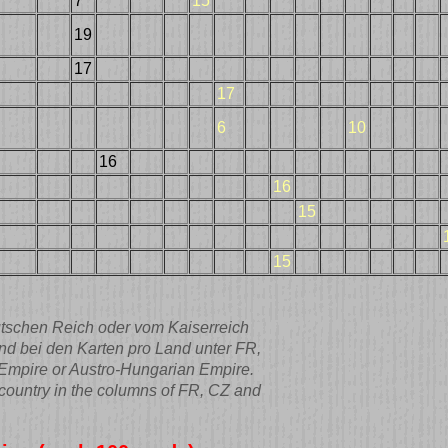
7
15
19
17
17
6
10
16
16
15
15
tschen Reich oder vom Kaiserreich
nd bei den Karten pro Land unter FR,
n Empire or Austro-Hungarian Empire.
r country in the columns of FR, CZ and