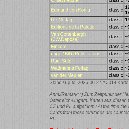
Offset Peichär
classic
~
1
Edmund von König
classic
1
UP-Verlag
classic
1
Editions de la Palette
classic
~
Van Cortenbergh
classic
~
(C.V.Déposé)
Fincom
classic
~
dugé / BIRI Publications
classic
~
Rud. Suter
classic
~
Wadmanns Forlag
classic
~
van der Meulen
classic
~
Stand / up-to: 2026-06-27 // 3014 Karte
Anm./Remark: *) Zum Zeitpunkt der He
Österreich-Ungarn. Karten aus diesen 
CZ und PL aufgeführt. / At the time th
Cards from these territories are counte
PL.